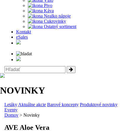
Víno
Pivo
Káva
Nealko nápoje
Cukrovinky
Ostatný sortiment
Kontakt
eSales
NOVINKY
Letáky
Aktuálne akcie
Barové koncepty
Produktové novinky
Eventy
Domov
> Novinky
AVE Aloe Vera