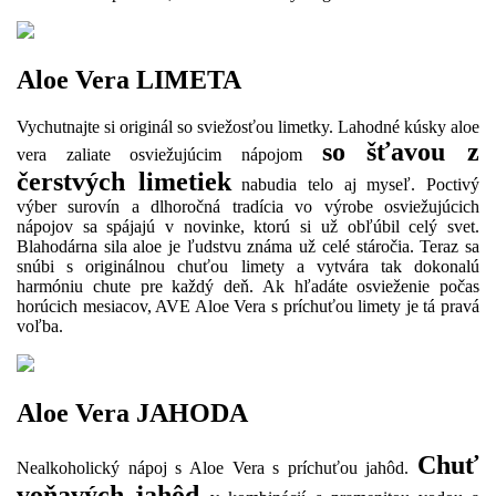
Aloe Vera LIMETA
Vychutnajte si originál so sviežosťou limetky. Lahodné kúsky aloe
so šťavou z
vera zaliate osviežujúcim nápojom
čerstvých limetiek
nabudia telo aj myseľ. Poctivý
výber surovín a dlhoročná tradícia vo výrobe osviežujúcich
nápojov sa spájajú v novinke, ktorú si už obľúbil celý svet.
Blahodárna sila aloe je ľudstvu známa už celé stáročia. Teraz sa
snúbi s originálnou chuťou limety a vytvára tak dokonalú
harmóniu chute pre každý deň. Ak hľadáte osvieženie počas
horúcich mesiacov, AVE Aloe Vera s príchuťou limety je tá pravá
voľba.
Aloe Vera JAHODA
Chuť
Nealkoholický nápoj s Aloe Vera s príchuťou jahôd.
voňavých jahôd