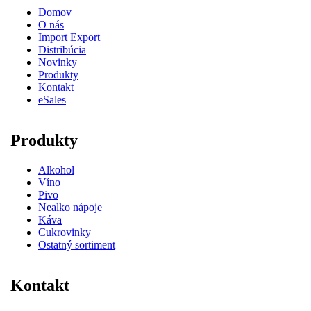
Domov
O nás
Import Export
Distribúcia
Novinky
Produkty
Kontakt
eSales
Produkty
Alkohol
Víno
Pivo
Nealko nápoje
Káva
Cukrovinky
Ostatný sortiment
Kontakt