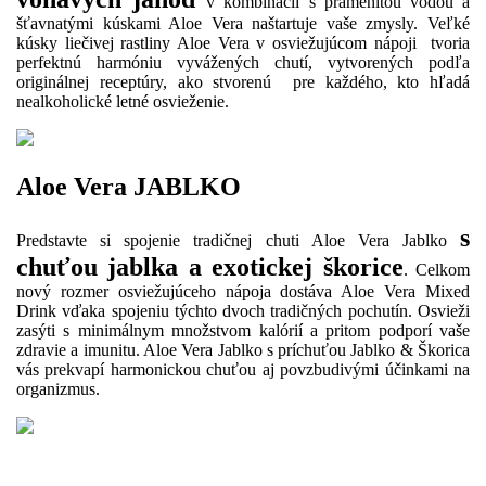
v kombinácií s pramenitou vodou a
šťavnatými kúskami Aloe Vera naštartuje vaše zmysly. Veľké
kúsky liečivej rastliny Aloe Vera v osviežujúcom nápoji tvoria
perfektnú harmóniu vyvážených chutí, vytvorených podľa
originálnej receptúry, ako stvorenú pre každého, kto hľadá
nealkoholické letné osvieženie.
Aloe Vera JABLKO
s
Predstavte si spojenie tradičnej chuti Aloe Vera Jablko
chuťou jablka a exotickej škorice
. Celkom
nový rozmer osviežujúceho nápoja dostáva Aloe Vera Mixed
Drink vďaka spojeniu týchto dvoch tradičných pochutín. Osvieži
zasýti s minimálnym množstvom kalórií a pritom podporí vaše
zdravie a imunitu. Aloe Vera Jablko s príchuťou Jablko & Škorica
vás prekvapí harmonickou chuťou aj povzbudivými účinkami na
organizmus.