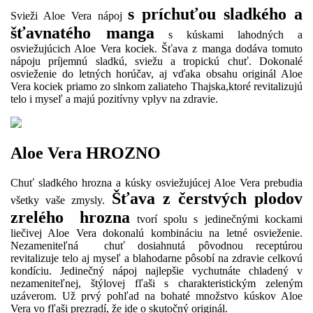
s príchuťou sladkého a
Svieži Aloe Vera nápoj
šťavnatého manga
s kúskami lahodných a
osviežujúcich Aloe Vera kociek. Šťava z manga dodáva tomuto
nápoju príjemnú sladkú, sviežu a tropickú chuť. Dokonalé
osvieženie do letných horúčav, aj vďaka obsahu originál Aloe
Vera kociek priamo zo slnkom zaliateho Thajska,ktoré revitalizujú
telo i myseľ a majú pozitívny vplyv na zdravie.
Aloe Vera HROZNO
Chuť sladkého hrozna a kúsky osviežujúcej Aloe Vera prebudia
Šťava z čerstvých plodov
všetky vaše zmysly.
zrelého hrozna
tvorí spolu s jedinečnými kockami
liečivej Aloe Vera dokonalú kombináciu na letné osvieženie.
Nezameniteľná chuť dosiahnutá pôvodnou receptúrou
revitalizuje telo aj myseľ a blahodarne pôsobí na zdravie celkovú
kondíciu. Jedinečný nápoj najlepšie vychutnáte chladený v
nezameniteľnej, štýlovej fľaši s charakteristickým zeleným
uzáverom. Už prvý pohľad na bohaté množstvo kúskov Aloe
Vera vo fľaši prezradí, že ide o skutočný originál.