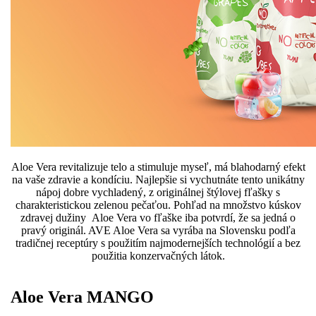
Aloe Vera revitalizuje telo a stimuluje myseľ, má blahodarný efekt
na vaše zdravie a kondíciu. Najlepšie si vychutnáte tento unikátny
nápoj dobre vychladený, z originálnej štýlovej fľašky s
charakteristickou zelenou pečaťou. Pohľad na množstvo kúskov
zdravej dužiny Aloe Vera vo fľaške iba potvrdí, že sa jedná o
pravý originál. AVE Aloe Vera sa vyrába na Slovensku podľa
tradičnej receptúry s použitím najmodernejších technológií a bez
použitia konzervačných látok.
Aloe Vera MANGO