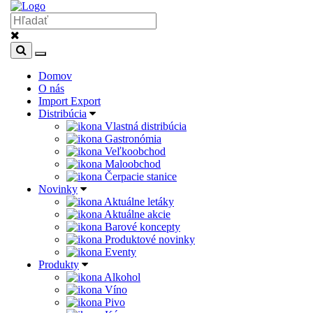
Domov
O nás
Import Export
Distribúcia
Vlastná distribúcia
Gastronómia
Veľkoobchod
Maloobchod
Čerpacie stanice
Novinky
Aktuálne letáky
Aktuálne akcie
Barové koncepty
Produktové novinky
Eventy
Produkty
Alkohol
Víno
Pivo