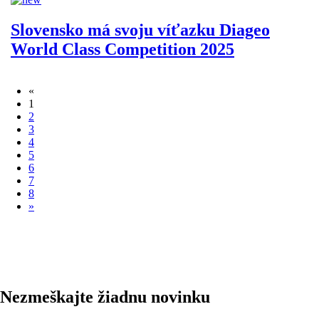
Slovensko má svoju víťazku Diageo
World Class Competition 2025
«
1
2
3
4
5
6
7
8
»
Nezmeškajte žiadnu novinku