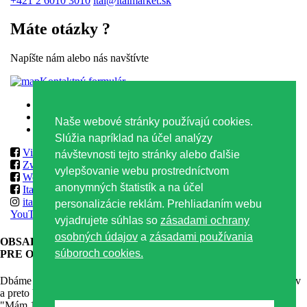
+421 2 6010 3010
ital@italmarket.sk
Máte otázky ?
Napíšte nám alebo nás navštívte
Kontaktný formulár
Zásady ochrany osobných údajov
Zásady používania súborov Cookies
Naše webové stránky používajú cookies.
Obchodné podmienky
Slúžia napríklad na účel analýzy
Vilmos
návštevnosti tejto stránky alebo ďalšie
Zwack
vylepšovanie webu prostredníctvom
World Class & Reserve Brands Club
anonymných štatistík a na účel
ItalmarketSlovakia
italmarketslovakia
personalizácie reklám. Prehliadaním webu
YouTube
vyjadrujete súhlas so
zásadami ochrany
osobných údajov
a
zásadami používania
OBSAH TEJTO WEBOVEJ STRÁNKY JE VHODNÝ
LEN
súboroch cookies.
PRE OSOBY STARŠIE AKO 18 ROKOV
.
Dbáme na zodpovedný prístup ku konzumácii alkoholických nápojov
a preto Vás žiadame o potvrdenie Vášho veku. Kliknutím na tlačítko
"Mám 18 + rokov" potvrdzujete že máte minimálne 18 rokov.