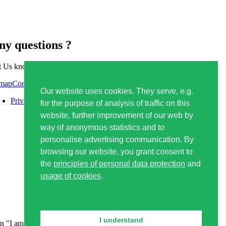
ny questions ?
 Us know or don't hesitate to visit Us
Contact form
Our website uses cookies. They serve, e.g.
Privacy policy
for the purpose of analysis of traffic on this
website, further improvement of our web by
way of anonymous statistics and to
personalise advertising communication. By
browsing our website, you grant consent to
the
principles of personal data protection
and
usage of cookies
.
I understand
n "I am 18+ years old" you confirm that you are older than 18.