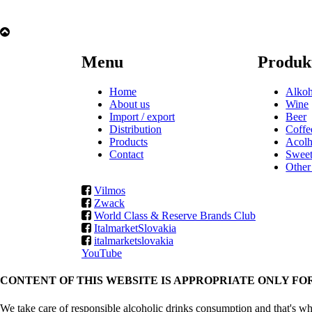
Menu
Produk
Home
Alkoh
About us
Wine
Import / export
Beer
Distribution
Coffe
Products
Acolh
Contact
Sweet
Other
Vilmos
Zwack
World Class & Reserve Brands Club
ItalmarketSlovakia
italmarketslovakia
YouTube
CONTENT OF THIS WEBSITE IS APPROPRIATE ONLY FO
We take care of responsible alcoholic drinks consumption and that's wh