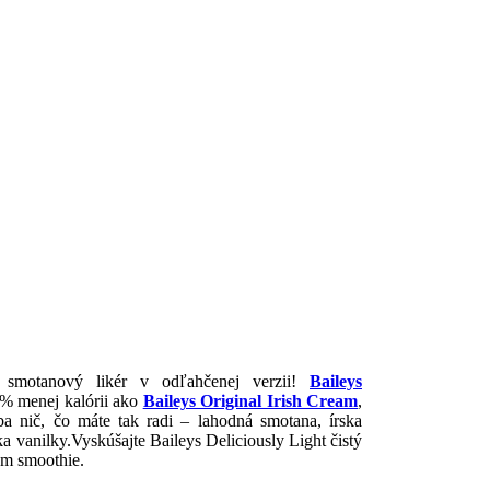
 smotanový likér v odľahčenej verzii!
Baileys
% menej kalórii ako
Baileys Original Irish Cream
,
 nič, čo máte tak radi – lahodná smotana, írska
ka vanilky.Vyskúšajte Baileys Deliciously Light čistý
om smoothie.