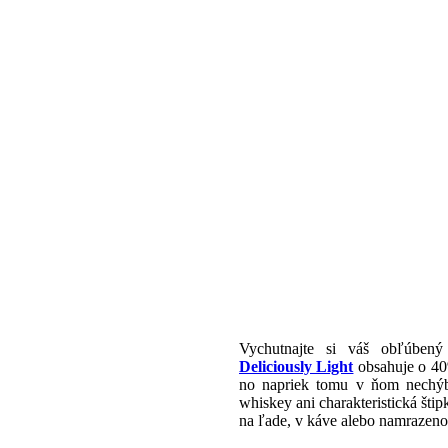
Vychutnajte si váš obľúbený
Deliciously Light
obsahuje o 40
no napriek tomu v ňom nechýba
whiskey ani charakteristická štip
na ľade, v káve alebo namrazen