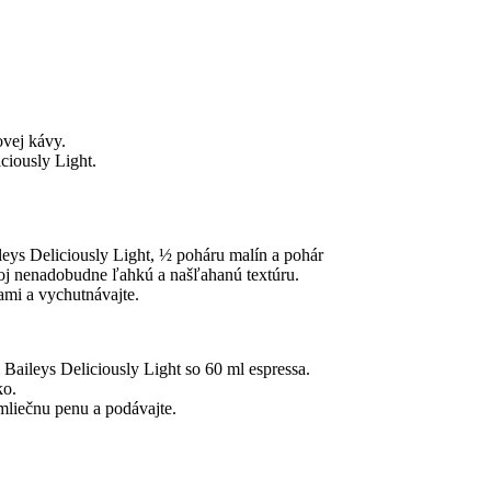
vej kávy.
iciously Light.
leys Deliciously Light, ½ poháru malín a pohár
oj nenadobudne ľahkú a našľahanú textúru.
mi a vychutnávajte.
Baileys Deliciously Light so 60 ml espressa.
ko.
mliečnu penu a podávajte.