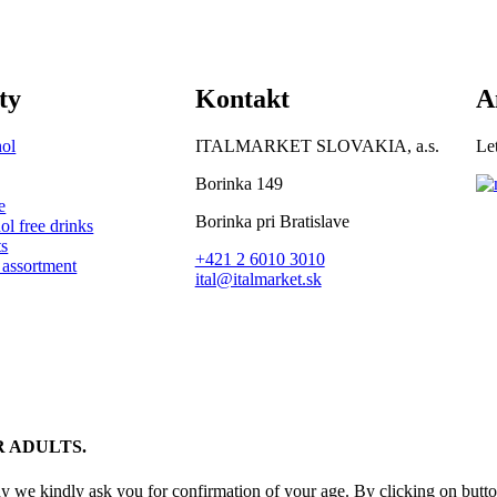
ty
Kontakt
A
ol
ITALMARKET SLOVAKIA, a.s.
Let
Borinka 149
e
Borinka pri Bratislave
ol free drinks
s
+421 2 6010 3010
 assortment
ital@italmarket.sk
R ADULTS.
y we kindly ask you for confirmation of your age. By clicking on butto