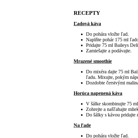
RECEPTY
Ľadová káva
Do pohára vložte ľad.
Naplňte pohár 175 ml ľado
Pridajte 75 ml Baileys Del
Zamiešajte a podávajte.
Mrazené smoothie
Do mixéra dajte 75 ml Bai
ľadu. Mixujte, pokým náp
Dozdobte čerstvými malina
Horúca napenená káva
V šálke skombinujte 75 ml 
Zohrejte a našľahajte mlie
Do šálky s kávou pridajte 
Na ľade
Do pohára vložte ľad.