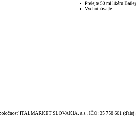
Prelejte 50 ml likéru Baile
Vychutnávajte.
á spoločnosť ITALMARKET SLOVAKIA, a.s., IČO: 35 758 601 (ďalej aj 