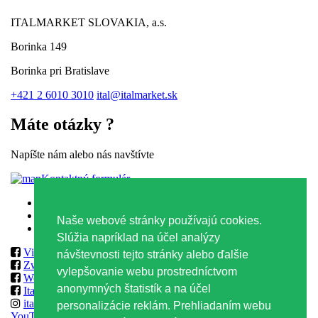
ITALMARKET SLOVAKIA, a.s.
Borinka 149
Borinka pri Bratislave
+421 2 6010 3010
ital@italmarket.sk
Máte otázky ?
Napíšte nám alebo nás navštívte
Kontaktný formulár
Zásady ochrany osobných údajov
Zásady používania súborov Cookies
Naše webové stránky používajú cookies.
Obchodné podmienky
Slúžia napríklad na účel analýzy
Vilmos
návštevnosti tejto stránky alebo ďalšie
Zwack
vylepšovanie webu prostredníctvom
World Class & Reserve Brands Club
anonymných štatistík a na účel
ItalmarketSlovakia
italmarketslovakia
personalizácie reklám. Prehliadaním webu
YouTube