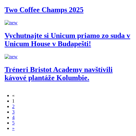
Two Coffee Champs 2025
Vychutnajte si Unicum priamo zo suda v
Unicum House v Budapešti!
Tréneri Bristot Academy navštívili
kávové plantáže Kolumbie.
«
1
2
3
4
5
»