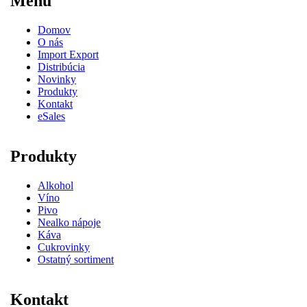
Menu
Domov
O nás
Import Export
Distribúcia
Novinky
Produkty
Kontakt
eSales
Produkty
Alkohol
Víno
Pivo
Nealko nápoje
Káva
Cukrovinky
Ostatný sortiment
Kontakt